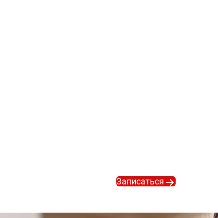
интересен именно вам
работы. Конечно, если
для начинающих, обуче
или иначе, даже прим
требуется знания базо
освоите, начнется сам
проводят обучение та
развиваться в том нап
интересно
Записывайтесь на бес
Записаться