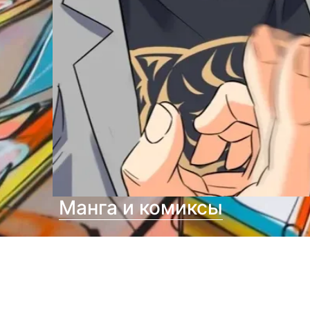
Манга и комиксы
я