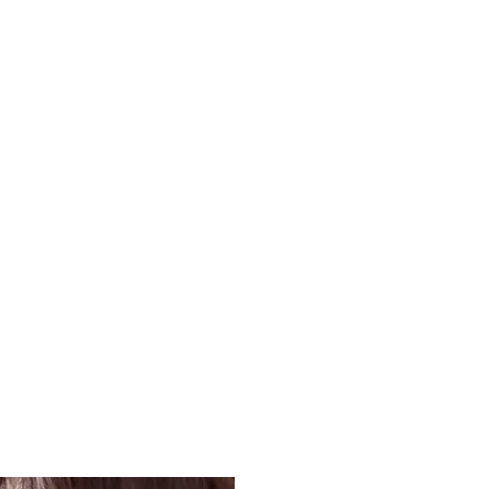
 и публичная оценка результатов
 вас интересуют уроки живописи
ния основам вам не избежать. Так
итивисту или абстракционисту
вых техник, но вот когда вы их
ое интересное. Наши педагоги
ким образом, чтобы вы могли
равлении, в котором вам будет
платный урок