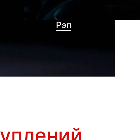
Рэп
туплений