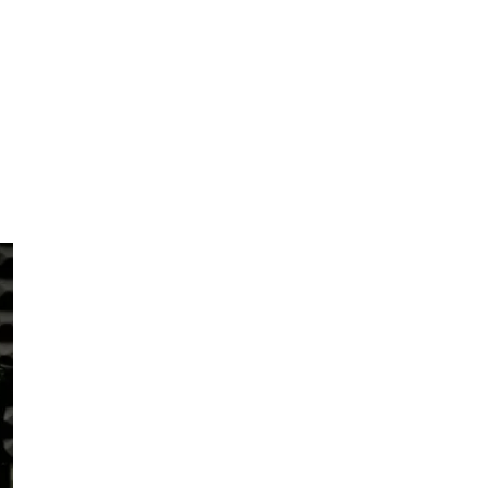
новке с преподавателем
есплатный урок и узнайте свои
него