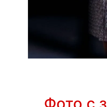
Эстрада /Джаз
Фото с 