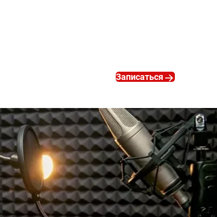
неформальной обста
Запишитесь первый б
способности после 
Записаться